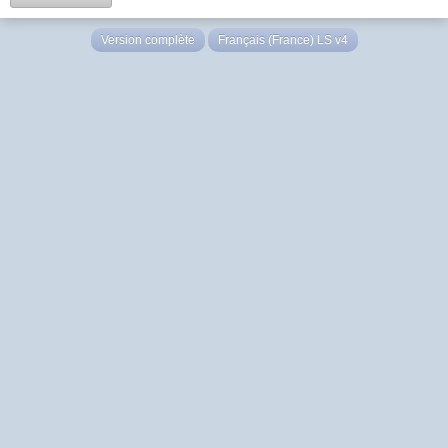
Version complète
Français (France) LS v4