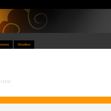
nnonces
Shoutbox
17 17:17