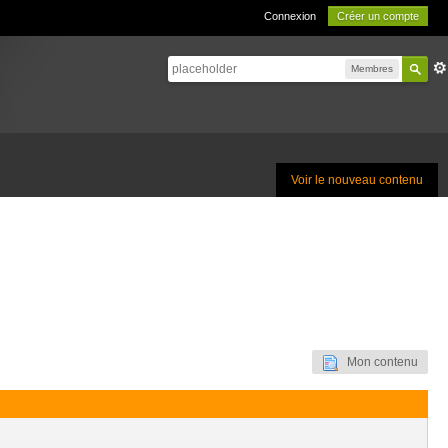
Connexion
Créer un compte
Membres
Voir le nouveau contenu
Mon contenu