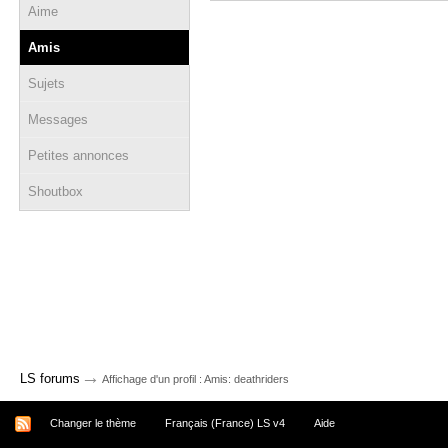
Aime
Amis
Sujets
Messages
Petites annonces
Shoutbox
→
LS forums
Affichage d'un profil : Amis: deathriders
Changer le thème
Français (France) LS v4
Aide