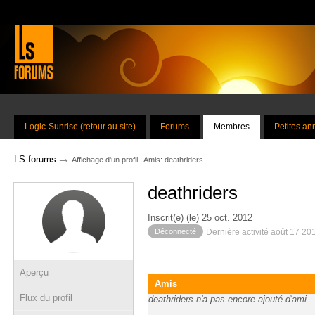
Logic-Sunrise (retour au site)
Forums
Membres
Petites a
→
LS forums
Affichage d'un profil : Amis: deathriders
deathriders
Inscrit(e) (le) 25 oct. 2012
Déconnecté
Dernière activité août 17 20
Aperçu
Amis
Flux du profil
deathriders n'a pas encore ajouté d'ami.