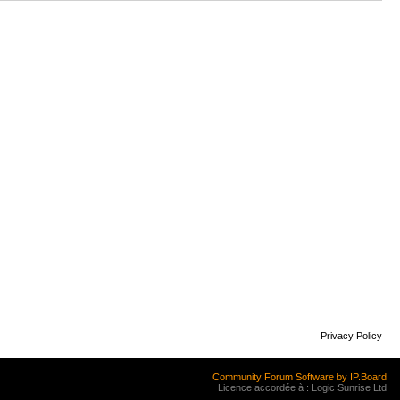
Privacy Policy
Community Forum Software by IP.Board
Licence accordée à : Logic Sunrise Ltd