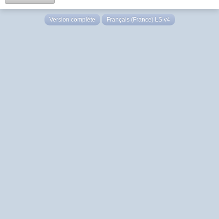
Version complète
Français (France) LS v4