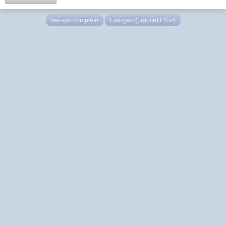
Version complète
Français (France) LS v4