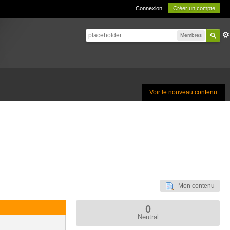
Connexion
Créer un compte
Membres
Voir le nouveau contenu
Mon contenu
0
Neutral