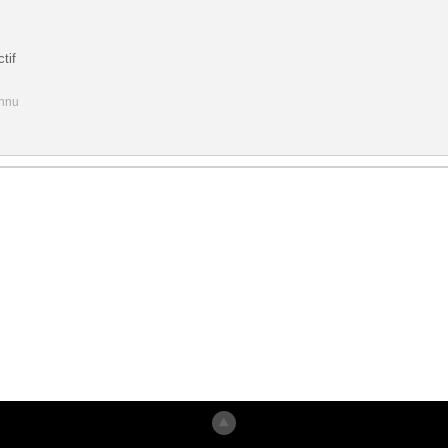
tif
onnu