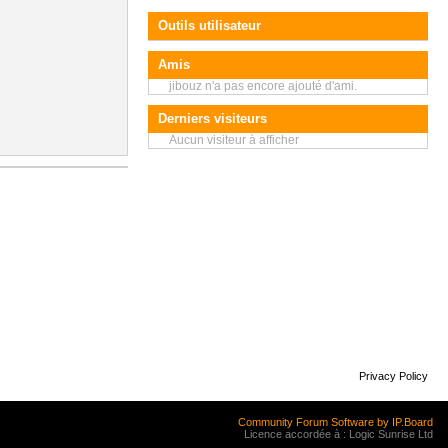
Outils utilisateur
Amis
jibouz n'a pas encore ajouté d'ami.
Derniers visiteurs
Aucun visiteur à afficher
Privacy Policy
Community Forum Software by IP.Board
Licence accordée à : Logic Sunrise Ltd