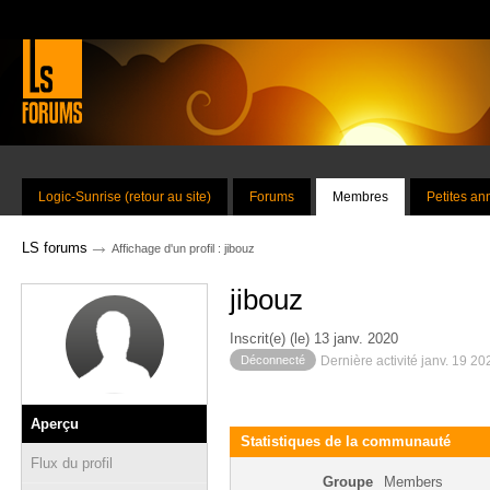
Logic-Sunrise (retour au site)
Forums
Membres
Petites a
→
LS forums
Affichage d'un profil : jibouz
jibouz
Inscrit(e) (le) 13 janv. 2020
Déconnecté
Dernière activité janv. 19 2
Aperçu
Statistiques de la communauté
Flux du profil
Groupe
Members