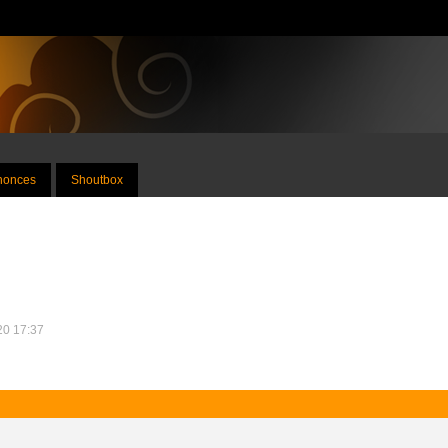
nnonces
Shoutbox
020 17:37