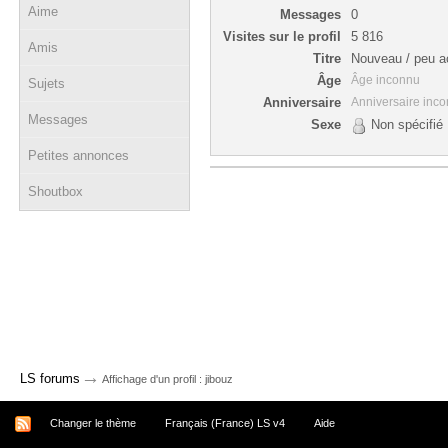
Aime
Messages
0
Visites sur le profil
5 816
Amis
Titre
Nouveau / peu ac
Âge
Âge inconnu
Sujets
Anniversaire
Anniversaire inc
Messages
Sexe
Non spécifié
Petites annonces
Shoutbox
→
LS forums
Affichage d'un profil : jibouz
Changer le thème
Français (France) LS v4
Aide