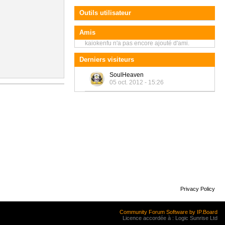
Outils utilisateur
Amis
kaiokenfu n'a pas encore ajouté d'ami.
Derniers visiteurs
SoulHeaven
05 oct. 2012 - 15:26
Privacy Policy
Community Forum Software by IP.Board
Licence accordée à : Logic Sunrise Ltd