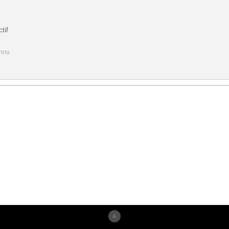
tif
onnu