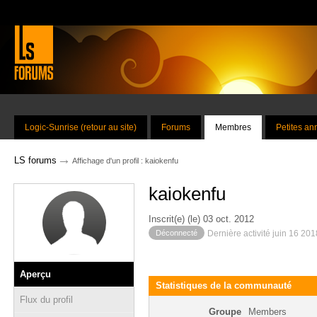
Logic-Sunrise (retour au site)
Forums
Membres
Petites a
→
LS forums
Affichage d'un profil : kaiokenfu
kaiokenfu
Inscrit(e) (le) 03 oct. 2012
Déconnecté
Dernière activité juin 16 20
Aperçu
Statistiques de la communauté
Flux du profil
Groupe
Members