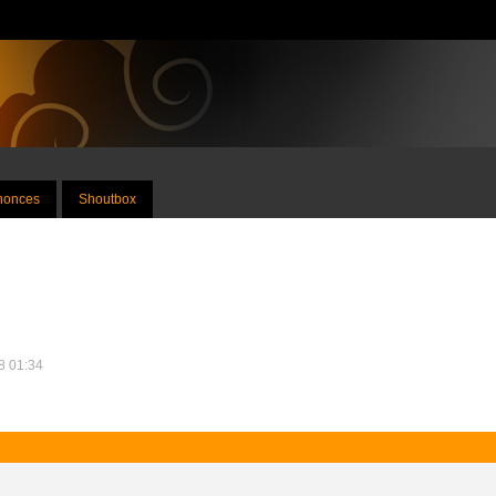
nnonces
Shoutbox
18 01:34