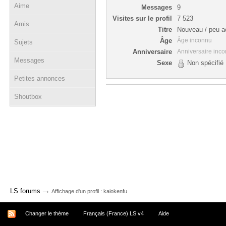
Aime
Messages
9
Visites sur le profil
7 523
Amis
Titre
Nouveau / peu ac
Âge
Âge inconnu
Sujets
Anniversaire
Anniversaire inc
Messages
Sexe
Non spécifié
Petites annonces
Shoutbox
→
LS forums
Affichage d'un profil : kaiokenfu
Changer le thème
Français (France) LS v4
Aide