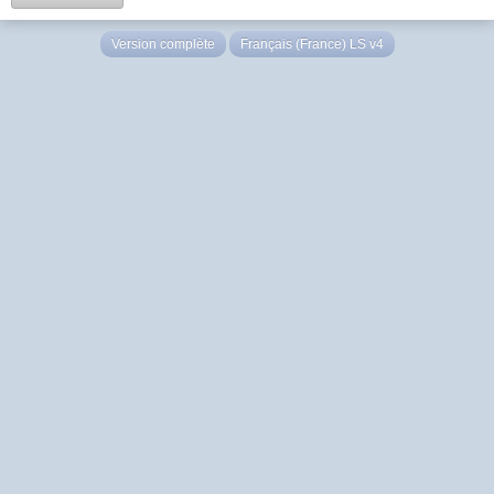
Version complète
Français (France) LS v4