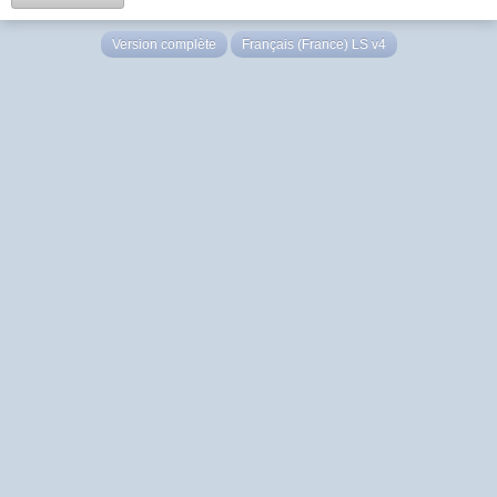
Version complète
Français (France) LS v4