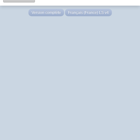
Version complète
Français (France) LS v4