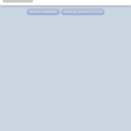
Version complète
Français (France) LS v4