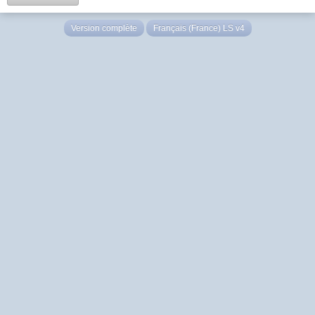
Version complète
Français (France) LS v4