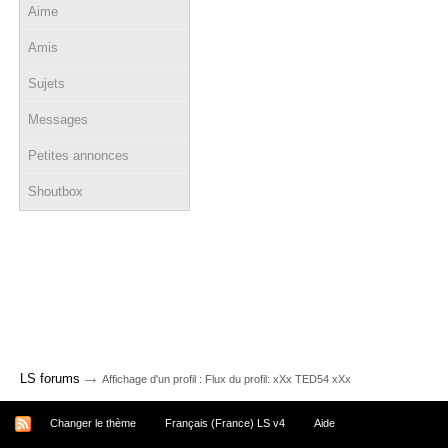
Aime
Amis
Sujets
Messages
Petites annonces
Shoutbox
→
LS forums
Affichage d'un profil : Flux du profil: xXx TED54 xXx
Changer le thème
Français (France) LS v4
Aide