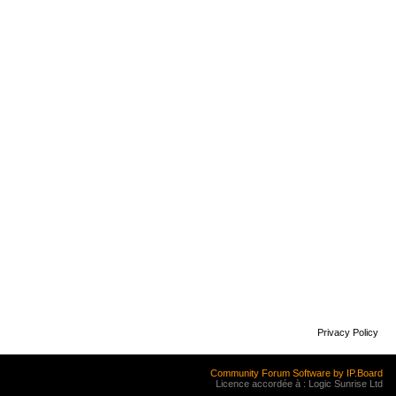
Privacy Policy
Community Forum Software by IP.Board
Licence accordée à : Logic Sunrise Ltd