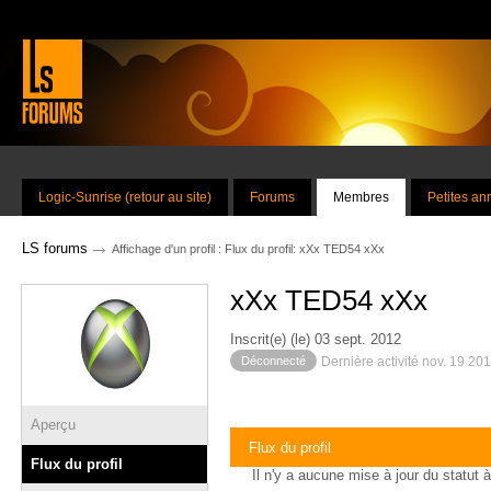
Logic-Sunrise (retour au site)
Forums
Membres
Petites a
→
LS forums
Affichage d'un profil : Flux du profil: xXx TED54 xXx
xXx TED54 xXx
Inscrit(e) (le) 03 sept. 2012
Déconnecté
Dernière activité nov. 19 20
Aperçu
Flux du profil
Flux du profil
Il n'y a aucune mise à jour du statut à