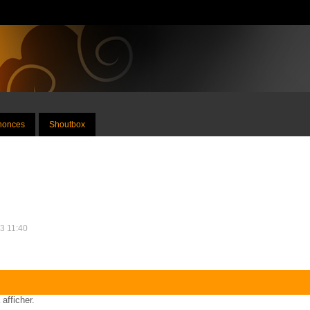
nnonces
Shoutbox
13 11:40
 afficher.