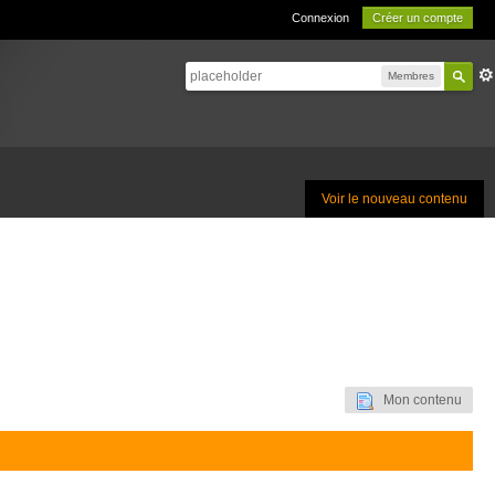
Connexion
Créer un compte
Membres
Voir le nouveau contenu
Mon contenu