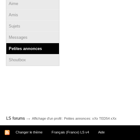
Aime
Amis
Sujets
Messages
Petites annonces
Shoutbox
→
LS forums
Affichage d'un profil : Petites annonces: xXx TED54 xXx
Changer le thème
Français (France) LS v4
Aide