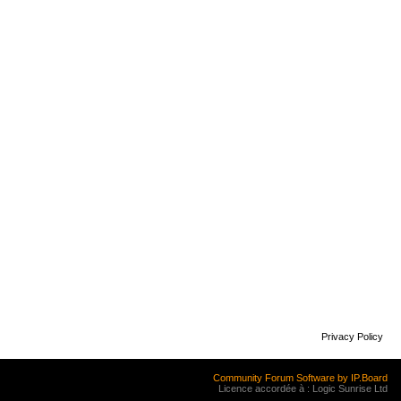
Privacy Policy
Community Forum Software by IP.Board
Licence accordée à : Logic Sunrise Ltd