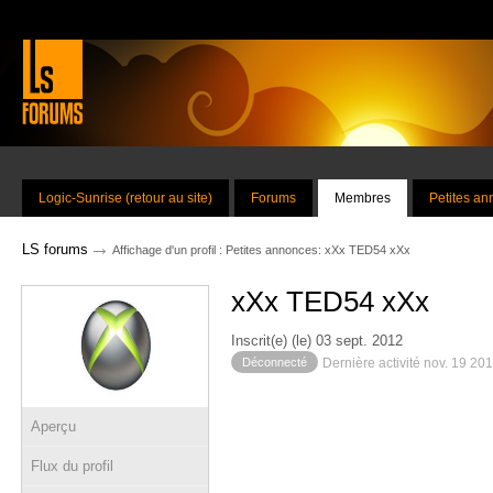
Logic-Sunrise (retour au site)
Forums
Membres
Petites a
→
LS forums
Affichage d'un profil : Petites annonces: xXx TED54 xXx
xXx TED54 xXx
Inscrit(e) (le) 03 sept. 2012
Déconnecté
Dernière activité nov. 19 20
Aperçu
Flux du profil