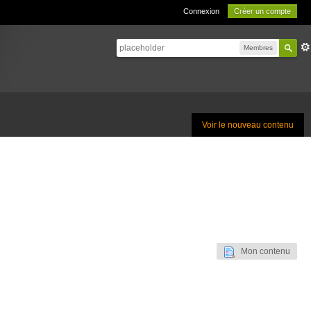
Connexion
Créer un compte
Membres
Voir le nouveau contenu
Mon contenu