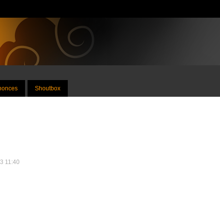
nnonces
Shoutbox
13 11:40