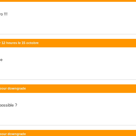
o !!!
r 12 heures le 15 octobre
me
e pour downgrade
 possible ?
e pour downgrade