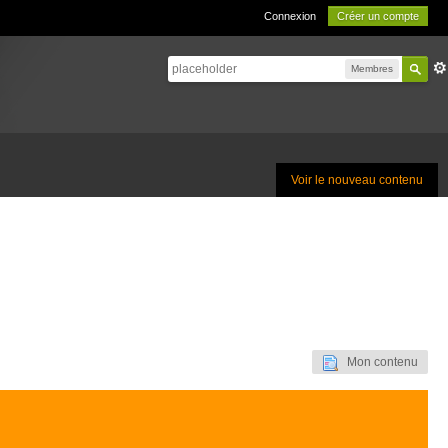
Connexion
Créer un compte
Membres
Voir le nouveau contenu
Mon contenu