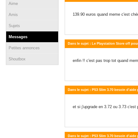
Aime
14 octobre 2012 - 09:21
139.90 euros quand meme c'est chér
Amis
Sujets
Messages
Dans le sujet : Le Playstation Store off pou
Petites annonces
11 octobre 2012 - 18:52
Shoutbox
enfin !! c'est pas trop tot quand me
Dans le sujet : PS3 Slim 3.70 besoin d'aid
10 septembre 2012 - 20:33
et si j'upgrade en 3.72 ou 3.73 c'est
Dans le sujet : PS3 Slim 3.70 besoin d'aid