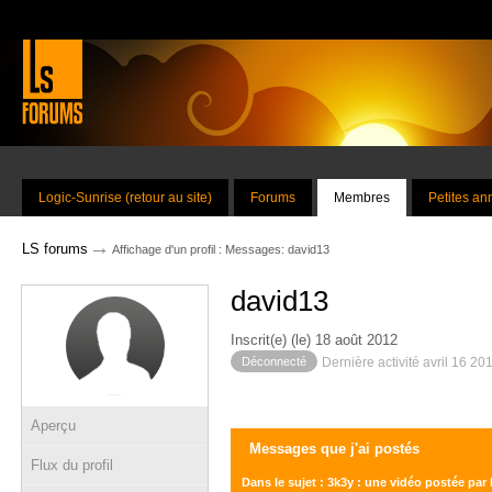
Logic-Sunrise (retour au site)
Forums
Membres
Petites a
→
LS forums
Affichage d'un profil : Messages: david13
david13
Inscrit(e) (le) 18 août 2012
Déconnecté
Dernière activité avril 16 20
Aperçu
Messages que j'ai postés
Flux du profil
Dans le sujet : 3k3y : une vidéo postée par 