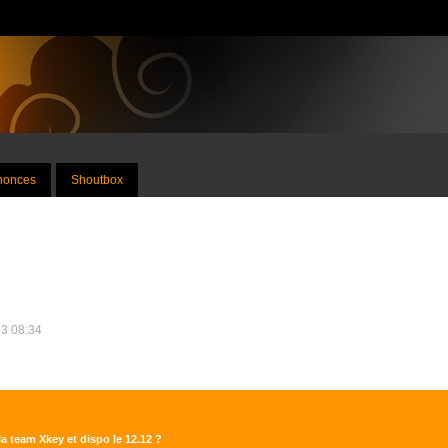
nnonces
Shoutbox
13 08:34
la team Xkey et dispo le 12.12 ?