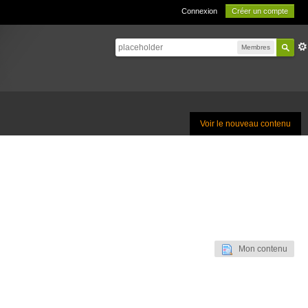
Connexion
Créer un compte
Membres
Voir le nouveau contenu
Mon contenu