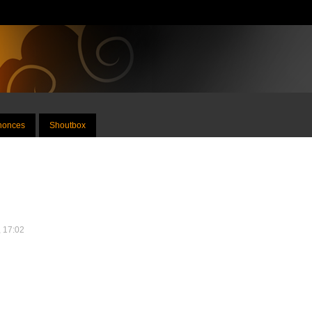
nnonces
Shoutbox
, 17:02