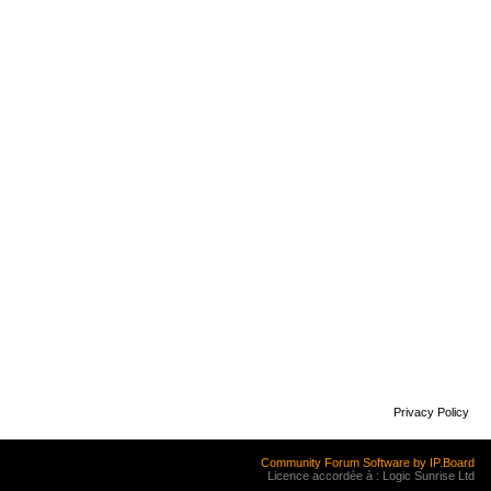
Privacy Policy
Community Forum Software by IP.Board
Licence accordée à : Logic Sunrise Ltd