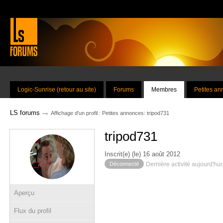
Logic-Sunrise (retour au site)
Forums
Membres
Petites a
→
LS forums
Affichage d'un profil : Petites annonces: tripod731
tripod731
Inscrit(e) (le) 16 août 2012
Déconnecté
Dernière activité aujourd'hui
Aperçu
Flux du profil