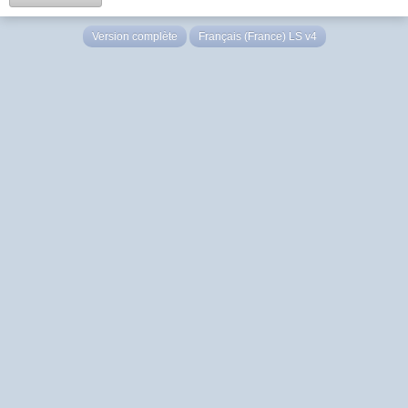
Version complète
Français (France) LS v4