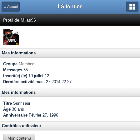
LS forums
← Accueil
Profil de Milas96
Mes informations
Groupe
Members
Messages
55
Inscrit(e) (le)
19-juillet 12
Dernière activité
mars 27 2014 22:27
Mes informations
Titre
Sunriseur
Âge
30 ans
Anniversaire
Février 27, 1996
Contrôles utilisateur
Mon contenu