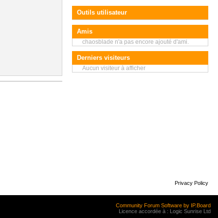
Outils utilisateur
Amis
chaosblade n'a pas encore ajouté d'ami.
Derniers visiteurs
Aucun visiteur à afficher
Privacy Policy
Community Forum Software by IP.Board
Licence accordée à : Logic Sunrise Ltd