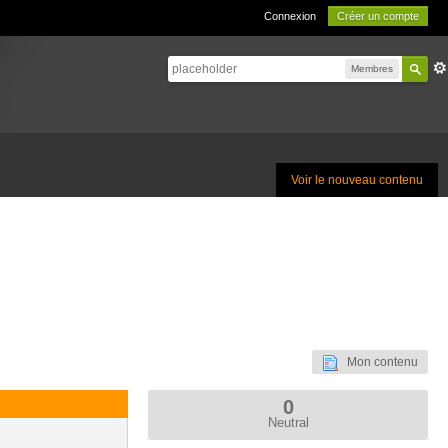
Connexion
Créer un compte
Membres
Voir le nouveau contenu
Mon contenu
0
Neutral