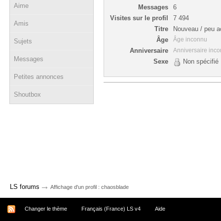
Aime
Messages
6
Visites sur le profil
7 494
Amis
Titre
Nouveau / peu ac
Âge
Âge inconnu
Sujets
Anniversaire
Anniversaire inc
Messages
Sexe
Non spécifié
Petites annonces
Shoutbox
→
LS forums
Affichage d'un profil : chaosblade
Changer le thème
Français (France) LS v4
Aide