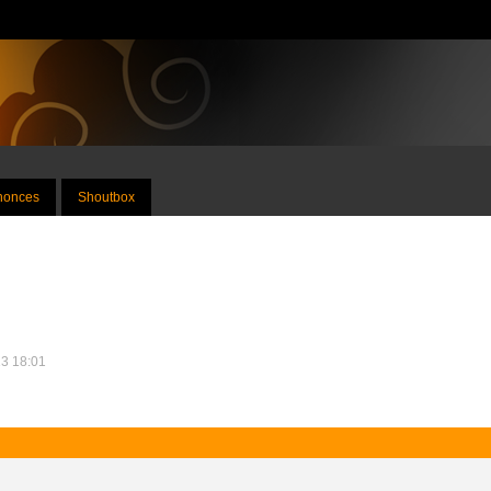
nnonces
Shoutbox
13 18:01