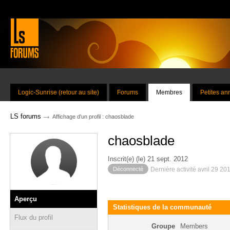
Logic-Sunrise (retour au site)
Forums
Membres
Petites a
→
LS forums
Affichage d'un profil : chaosblade
chaosblade
Inscrit(e) (le) 21 sept. 2012
Déconnecté
Dernière activité avril 29 20
Aperçu
Statistiques de la communauté
Flux du profil
Groupe
Members