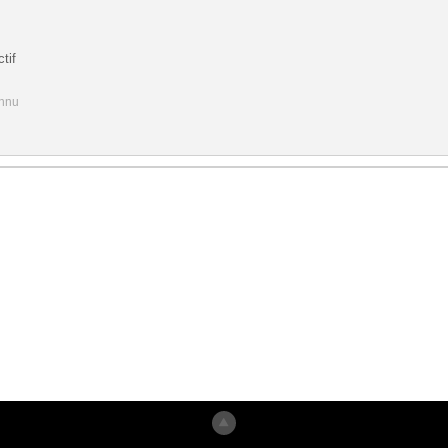
tif
onnu