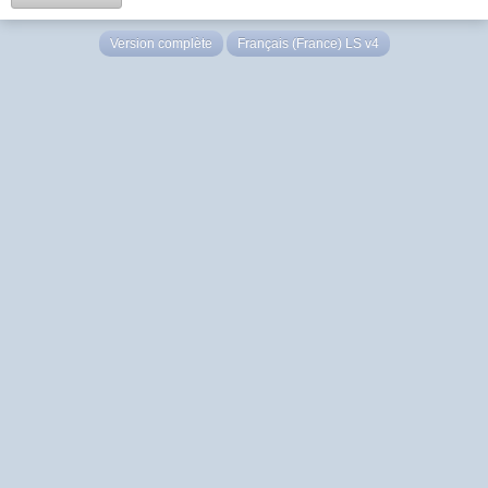
Version complète
Français (France) LS v4