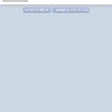
Version complète
Français (France) LS v4