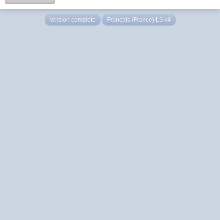
Version complète
Français (France) LS v4