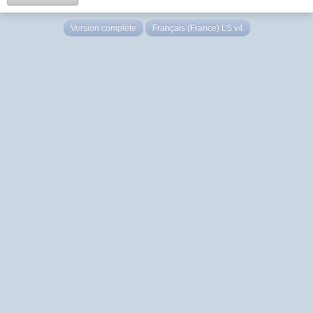
Version complète
Français (France) LS v4