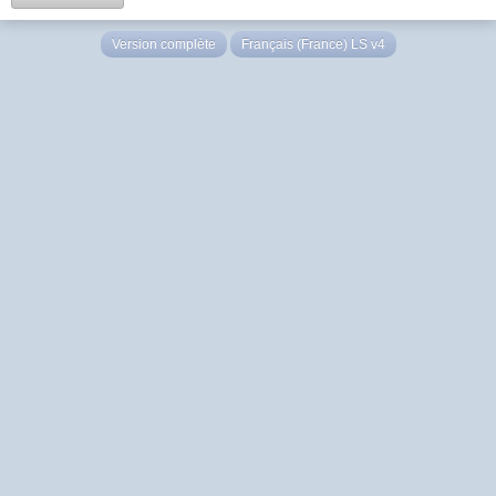
Version complète
Français (France) LS v4