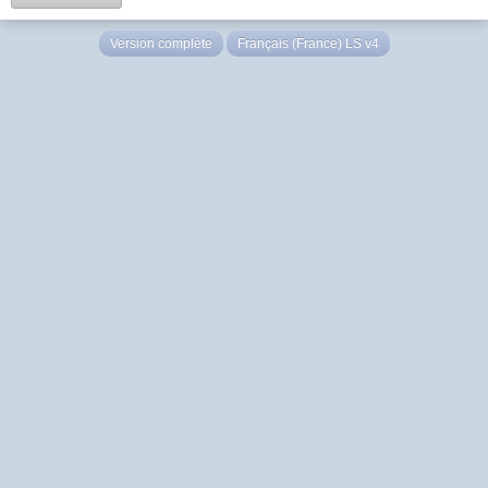
Version complète
Français (France) LS v4