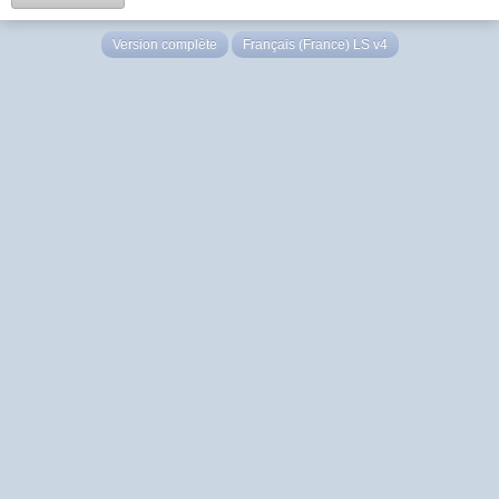
Version complète
Français (France) LS v4