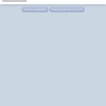
Version complète
Français (France) LS v4