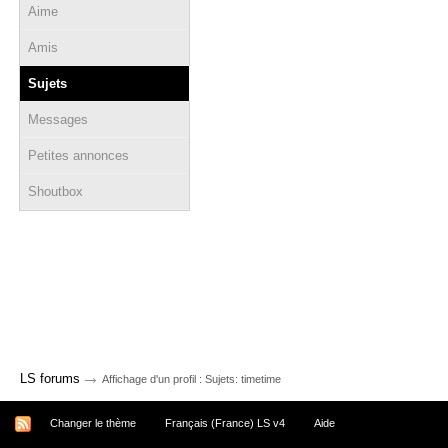
Aime
Amis
Sujets
Messages
Petites annonces
Shoutbox
→
LS forums
Affichage d'un profil : Sujets: timetime
Changer le thème
Français (France) LS v4
Aide