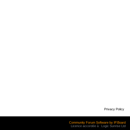
Privacy Policy
Community Forum Software by IP.Board
Licence accordée à : Logic Sunrise Ltd