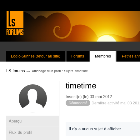
Logic-Sunrise (retour au site)
Forums
Membres
Petites a
→
LS forums
Affichage d'un profil : Sujets: timetime
timetime
Inscrit(e) (le) 03 mai 2012
Déconnecté
Dernière activité mai 03 20
Aperçu
Il n'y a aucun sujet à afficher
Flux du profil