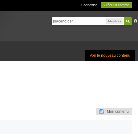
Connexion
Créer un compte
Membres
Voir le nouveau contenu
Mon contenu