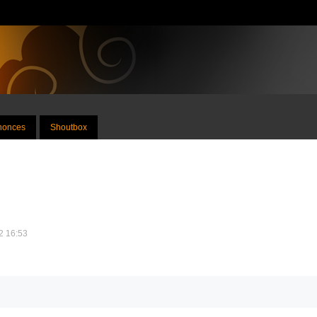
nnonces
Shoutbox
12 16:53