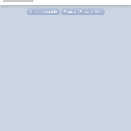
Version complète
Français (France) LS v4