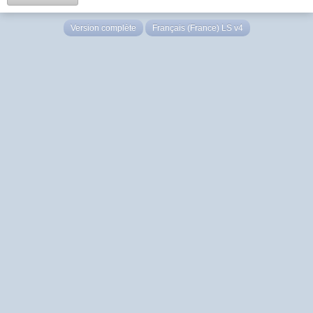
Version complète
Français (France) LS v4