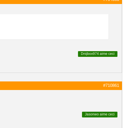
Dnijbox974
aime ceci
#710861
Jasonwo
aime ceci