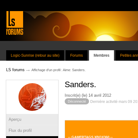
Logic-Sunrise (retour au site)
Forums
Membres
Petites a
→
LS forums
Affichage d'un profil : Aime: Sanders.
Sanders.
Inscrit(e) (le) 14 avril 2012
Déconnecté
Dernière activité mars 09 2
Aperçu
Flux du profil
-- GAMERTAGS XBOX360 --