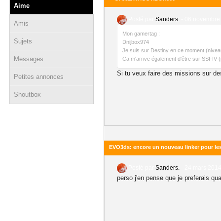
Aime
Posté par
Sanders.
-
06 novembre 
Amis
Mon gamertag :
Sujets
Dnijbox974
Je suis sur Destiny en ce moment (niveau 
Messages
Ca m'arrive également d'être sur SSFIV (il
Si tu veux faire des missions sur des
Petites annonces
Shoutbox
EVO3ds: encore un nouveau linker pour le
Posté par
Sanders.
-
24 mars 2014
perso j'en pense que je preferais quan