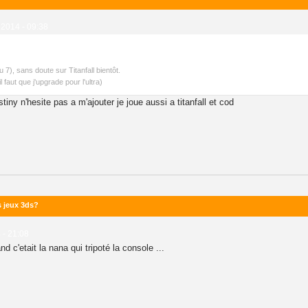
2014 - 09:38
7), sans doute sur Titanfall bientôt.
 faut que j'upgrade pour l'ultra)
tiny n'hesite pas a m'ajouter je joue aussi a titanfall et cod
s jeux 3ds?
 - 21:08
d c'etait la nana qui tripoté la console ...