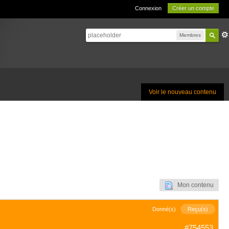
Connexion
Créer un compte
Membres
Voir le nouveau contenu
Mon contenu
Donné(s)
Reçu(s)
#754553