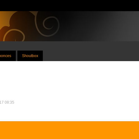
nnonces
Shoutbox
017 08:35