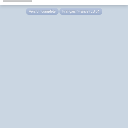
Version complète
Français (France) LS v4