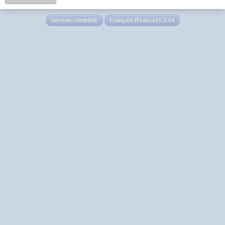
Version complète
Français (France) LS v4