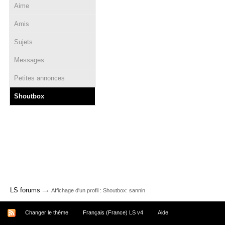
Aime
Amis
Sujets
Messages
Petites annonces
Shoutbox
→
LS forums
Affichage d'un profil : Shoutbox: sannin
Changer le thème
Français (France) LS v4
Aide