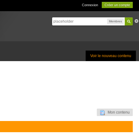
Connexion
Créer un compte
Membres
Voir le nouveau contenu
Mon contenu