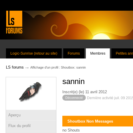
Logic-Sunrise (retour au site)
Forums
Membres
Petites a
→
LS forums
Affichage d'un profil : Shoutbox: sannin
sannin
Inscrit(e) (le) 11 avril 2012
Déconnecté
Dernière activité juil. 09 20
Aperçu
Shoutbox Non Messages
Flux du profil
no Shouts