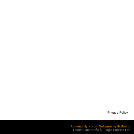
Privacy Policy
Community Forum Software by IP.Board
Licence accordée à : Logic Sunrise Ltd