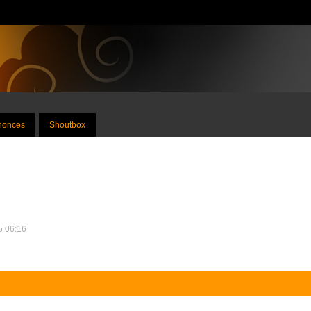
nnonces
Shoutbox
15 06:16