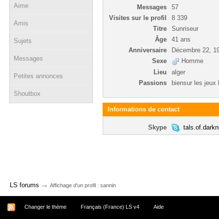
Aime
Messages
57
Visites sur le profil
8 339
Amis
Titre
Sunriseur
Âge
41 ans
Sujets
Anniversaire
Décembre 22, 1
Messages
Sexe
Homme
Lieu
alger
Petites annonces
Passions
biensur les jeux l
Shoutbox
Informations de contact
Skype
tals.of.dark
→
LS forums
Affichage d'un profil : sannin
Changer le thème
Français (France) LS v4
Aide