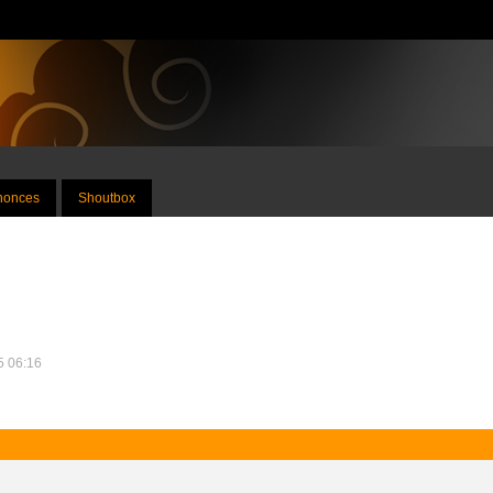
nnonces
Shoutbox
15 06:16