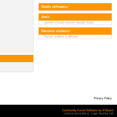
Outils utilisateur
Amis
sannin n'a pas encore ajouté d'ami.
Derniers visiteurs
Aucun visiteur à afficher
Privacy Policy
Community Forum Software by IP.Board
Licence accordée à : Logic Sunrise Ltd