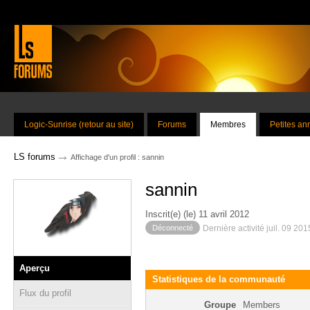
Logic-Sunrise (retour au site)
Forums
Membres
Petites a
→
LS forums
Affichage d'un profil : sannin
sannin
Inscrit(e) (le) 11 avril 2012
Déconnecté
Dernière activité juil. 09 20
Aperçu
Statistiques de la communauté
Flux du profil
Groupe
Members