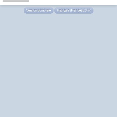
Version complète
Français (France) LS v4