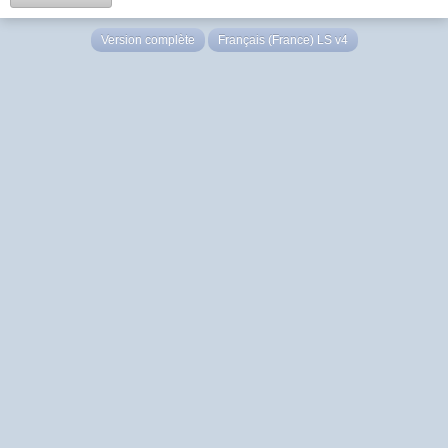
Version complète
Français (France) LS v4