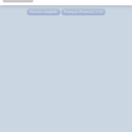
Version complète
Français (France) LS v4