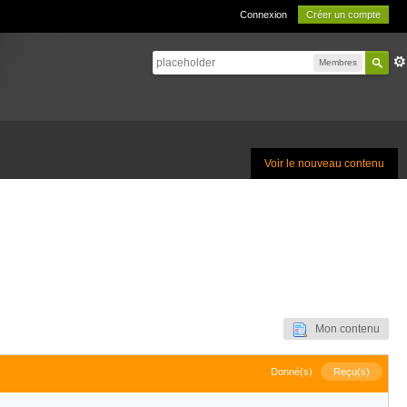
Connexion
Créer un compte
Membres
Voir le nouveau contenu
Mon contenu
Donné(s)
Reçu(s)