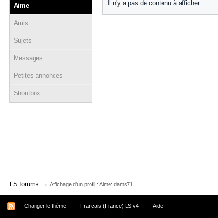
Il n'y a pas de contenu à afficher.
Aime
Amis
Sujets
Messages
Petites annonces
Shoutbox
→
LS forums
Affichage d'un profil : Aime: dams71
Changer le thème
Français (France) LS v4
Aide