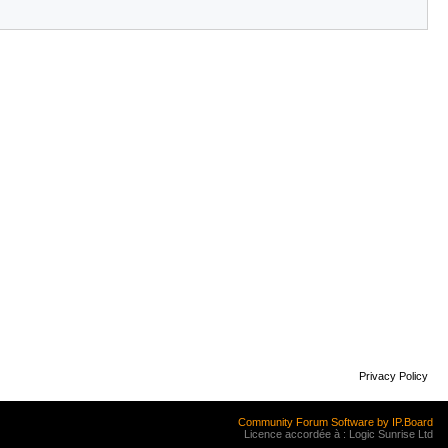
Privacy Policy
Community Forum Software by IP.Board
Licence accordée à : Logic Sunrise Ltd