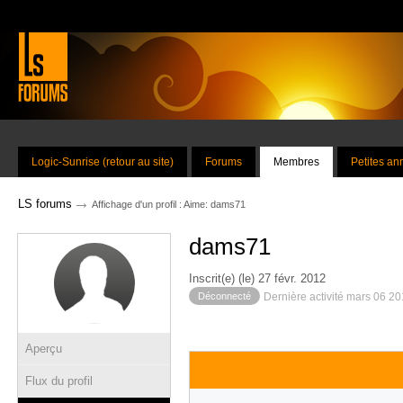
Logic-Sunrise (retour au site)
Forums
Membres
Petites a
→
LS forums
Affichage d'un profil : Aime: dams71
dams71
Inscrit(e) (le) 27 févr. 2012
Déconnecté
Dernière activité mars 06 2
Aperçu
Flux du profil