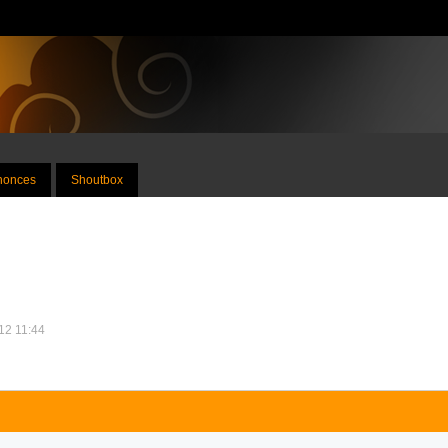
nnonces
Shoutbox
012 11:44