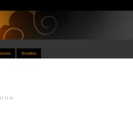
nnonces
Shoutbox
012 11:44