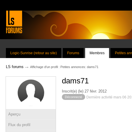
Logic-Sunrise (retour au site)
Forums
Membres
Petites a
→
LS forums
Affichage d'un profil : Petites annonces: dams71
dams71
Inscrit(e) (le) 27 févr. 2012
Déconnecté
Dernière activité mars 06 2
Aperçu
Flux du profil