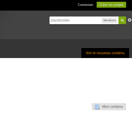
Connexion
Créer un compte
Membres
Voir le nouveau contenu
Mon contenu