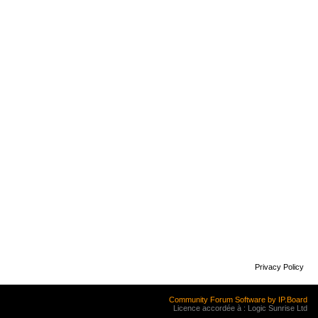
Privacy Policy
Community Forum Software by IP.Board
Licence accordée à : Logic Sunrise Ltd