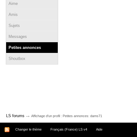
Aime
Amis
Sujets
Messages
Petites annonces
Shoutbox
→
LS forums
Affichage d'un profil : Petites annonces: dams71
Changer le thème
Français (France) LS v4
Aide