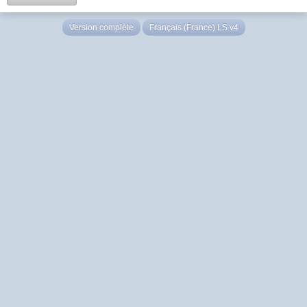
Version complète
Français (France) LS v4