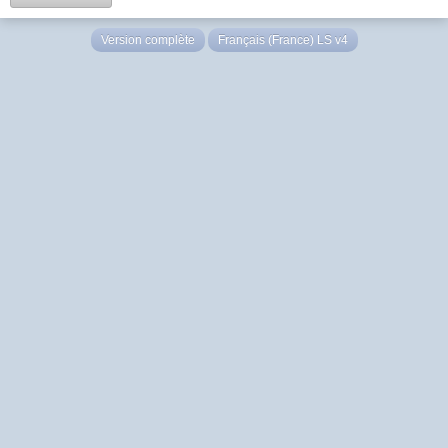
Version complète
Français (France) LS v4