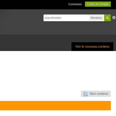
Connexion
Créer un compte
Membres
Voir le nouveau contenu
Mon contenu