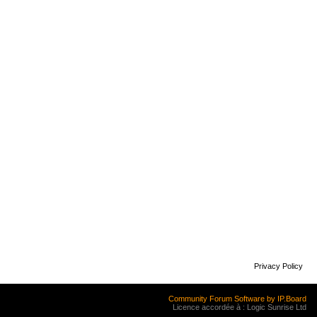
Privacy Policy
Community Forum Software by IP.Board
Licence accordée à : Logic Sunrise Ltd