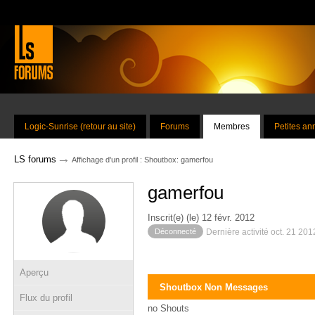
Logic-Sunrise (retour au site)
Forums
Membres
Petites a
→
LS forums
Affichage d'un profil : Shoutbox: gamerfou
gamerfou
Inscrit(e) (le) 12 févr. 2012
Déconnecté
Dernière activité oct. 21 20
Aperçu
Shoutbox Non Messages
Flux du profil
no Shouts