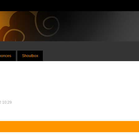
nnonces
Shoutbox
12 10:29