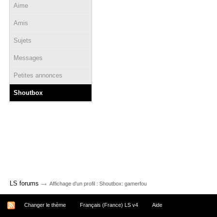
Aime
Amis
Sujets
Messages
Petites annonces
Shoutbox
→
LS forums
Affichage d'un profil : Shoutbox: gamerfou
Changer le thème
Français (France) LS v4
Aide