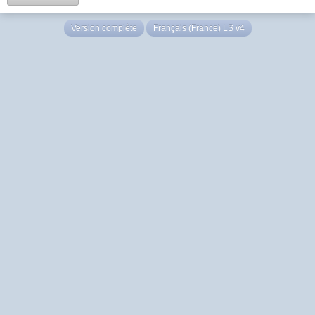
Version complète
Français (France) LS v4