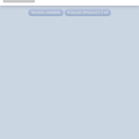
Version complète
Français (France) LS v4