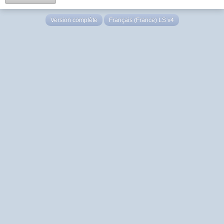
Version complète
Français (France) LS v4