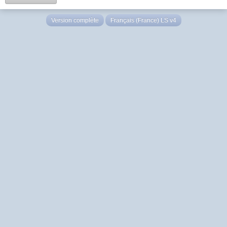
Version complète
Français (France) LS v4