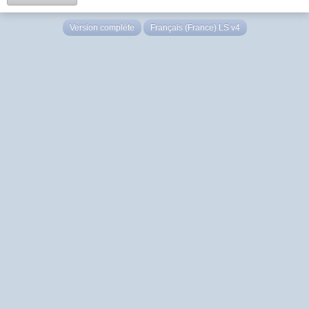
Version complète
Français (France) LS v4