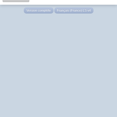
Version complète
Français (France) LS v4