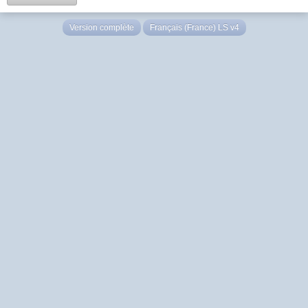
Version complète
Français (France) LS v4