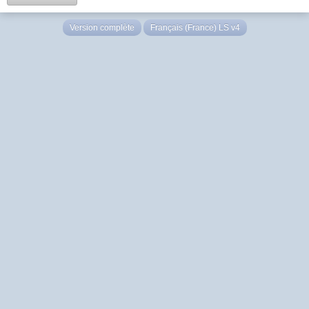
Version complète
Français (France) LS v4