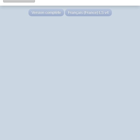
Version complète
Français (France) LS v4